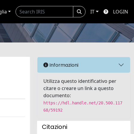
glia
IT
LOGIN
Informazioni
Utilizza questo identificativo per
citare o creare un link a questo
documento:
https://hdl.handle.net/20.500.117
68/59192
Citazioni