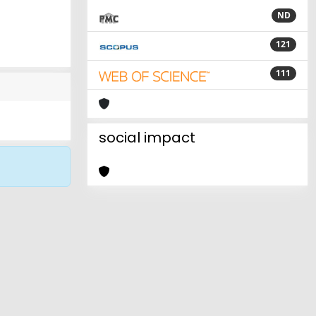
ND
121
111
social impact