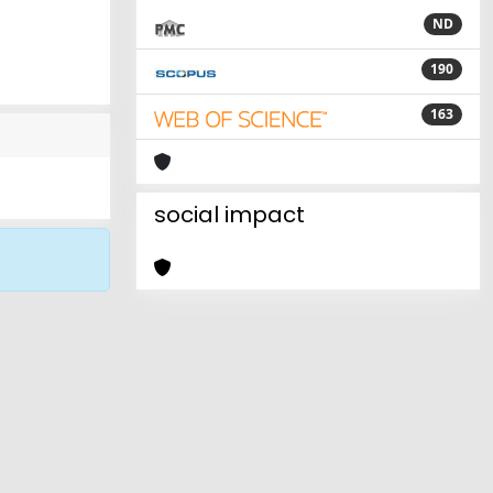
ND
190
163
social impact