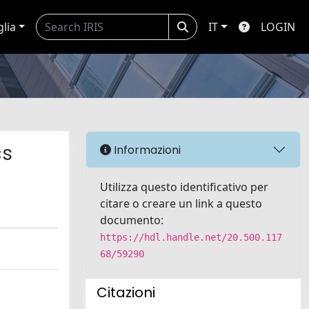
glia
IT
LOGIN
cs
Informazioni
Utilizza questo identificativo per
citare o creare un link a questo
documento:
https://hdl.handle.net/20.500.117
68/59290
Citazioni