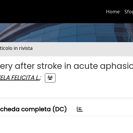
Home
Sfo
ticolo in rivista
ery after stroke in acute aphasi
ELA FELICITA L.
;
cheda completa (DC)