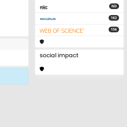
ND
162
156
social impact