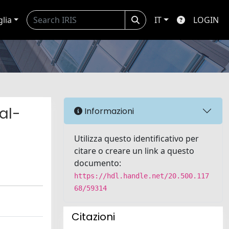
glia
IT
LOGIN
al-
Informazioni
Utilizza questo identificativo per
citare o creare un link a questo
documento:
https://hdl.handle.net/20.500.117
68/59314
Citazioni