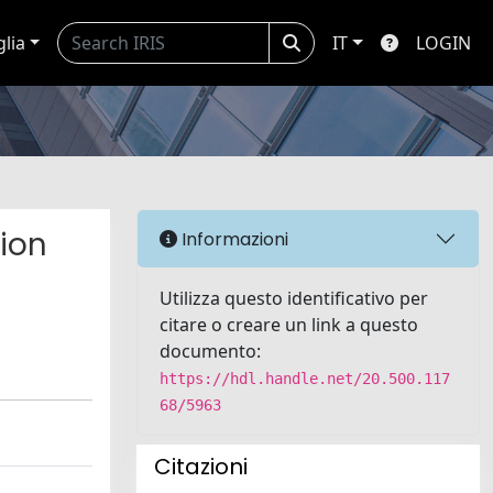
glia
IT
LOGIN
tion
Informazioni
Utilizza questo identificativo per
citare o creare un link a questo
documento:
https://hdl.handle.net/20.500.117
68/5963
Citazioni