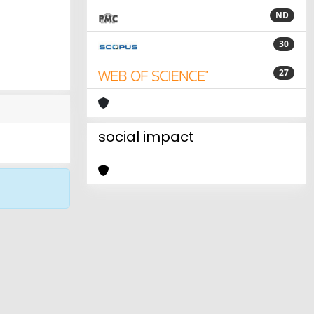
ND
30
27
social impact