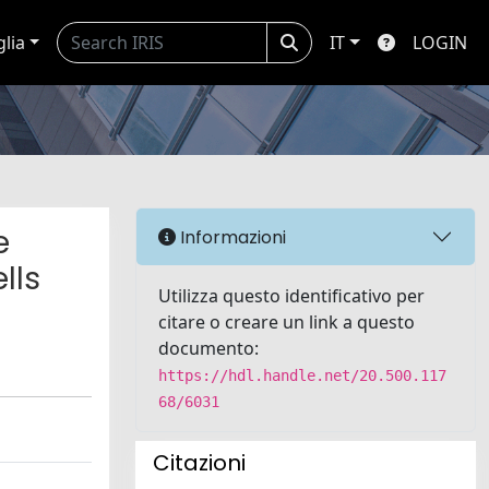
glia
IT
LOGIN
e
Informazioni
lls
Utilizza questo identificativo per
citare o creare un link a questo
documento:
https://hdl.handle.net/20.500.117
68/6031
Citazioni