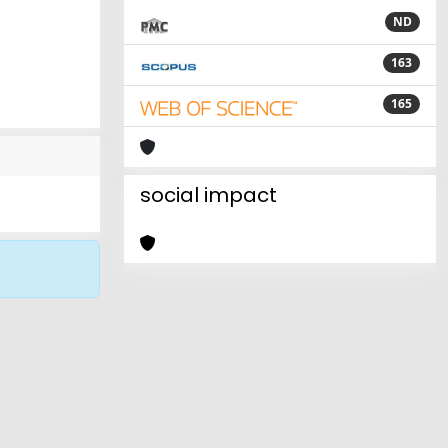
ND
163
165
social impact