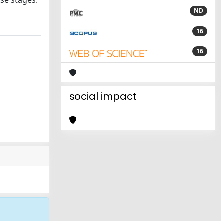
se stages.
ND
16
16
social impact