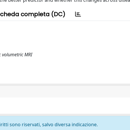
the better predictor and whether this changes across disea
cheda completa (DC)
; volumetric MRI
ritti sono riservati, salvo diversa indicazione.