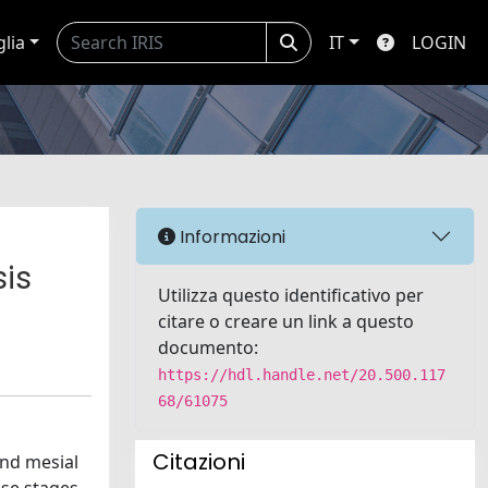
glia
IT
LOGIN
Informazioni
sis
Utilizza questo identificativo per
citare o creare un link a questo
documento:
https://hdl.handle.net/20.500.117
68/61075
Citazioni
and mesial