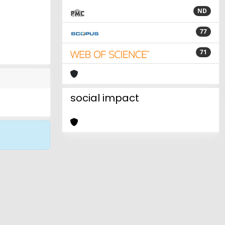
ND
77
71
social impact