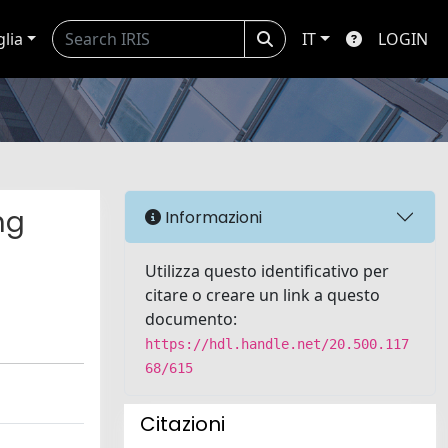
glia
IT
LOGIN
ng
Informazioni
Utilizza questo identificativo per
citare o creare un link a questo
documento:
https://hdl.handle.net/20.500.117
68/615
Citazioni