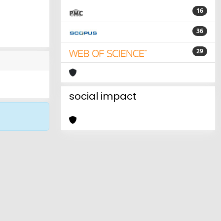
16
36
29
social impact