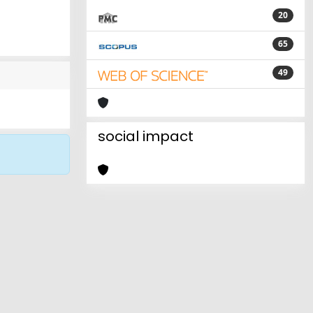
20
65
49
social impact