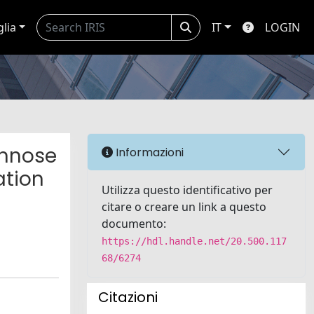
glia
IT
LOGIN
annose
Informazioni
ation
Utilizza questo identificativo per
citare o creare un link a questo
documento:
https://hdl.handle.net/20.500.117
68/6274
Citazioni