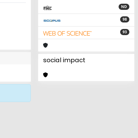
ND
98
93
social impact