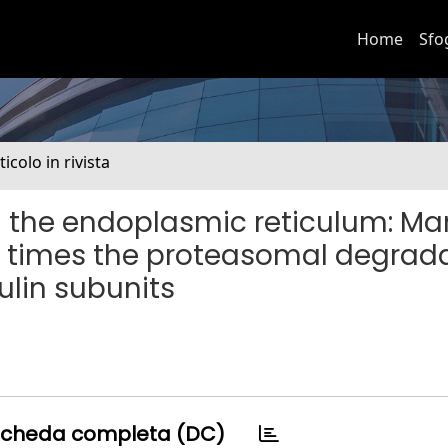
Home
Sfo
ticolo in rivista
in the endoplasmic reticulum: M
I times the proteasomal degrad
lin subunits
cheda completa (DC)