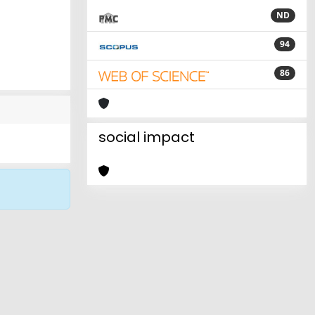
ND
94
86
social impact