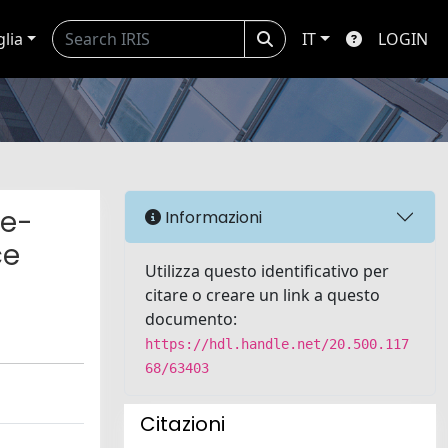
glia
IT
LOGIN
ne-
Informazioni
ce
Utilizza questo identificativo per
citare o creare un link a questo
documento:
https://hdl.handle.net/20.500.117
68/63403
Citazioni