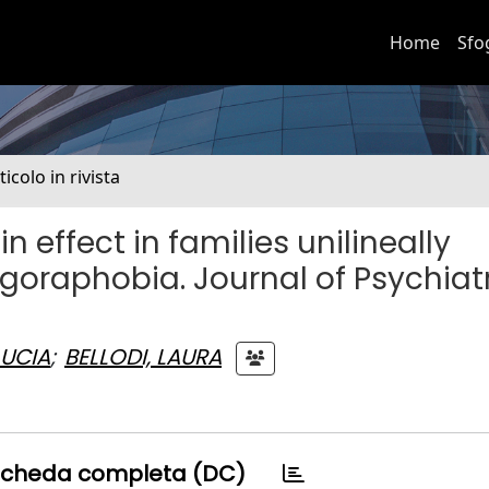
Home
Sfo
ticolo in rivista
 effect in families unilineally
Agoraphobia. Journal of Psychiat
LUCIA
;
BELLODI, LAURA
cheda completa (DC)