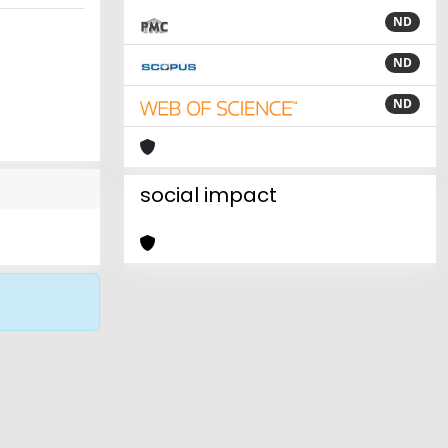
ND
ND
ND
social impact