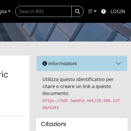
glia
IT
LOGIN
Informazioni
ric
Utilizza questo identificativo per
citare o creare un link a questo
documento:
https://hdl.handle.net/20.500.117
68/6341
Citazioni