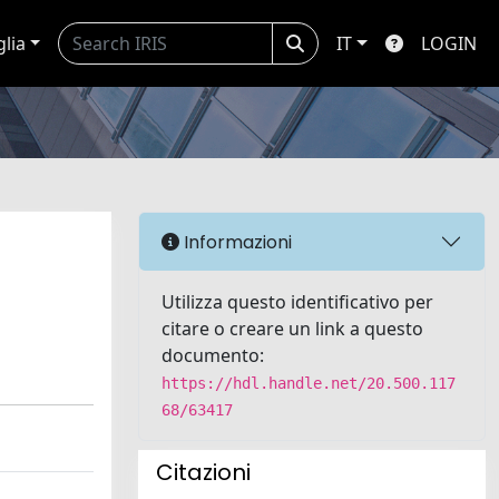
glia
IT
LOGIN
Informazioni
Utilizza questo identificativo per
citare o creare un link a questo
documento:
https://hdl.handle.net/20.500.117
68/63417
Citazioni