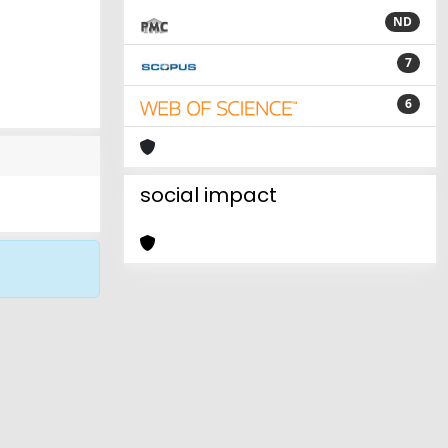
ND
7
6
social impact