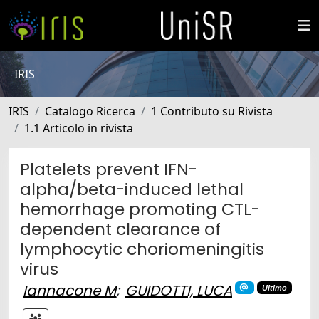
IRIS
IRIS
Catalogo Ricerca
1 Contributo su Rivista
1.1 Articolo in rivista
Platelets prevent IFN-
alpha/beta-induced lethal
hemorrhage promoting CTL-
dependent clearance of
lymphocytic choriomeningitis
virus
Iannacone M
;
GUIDOTTI, LUCA
Ultimo