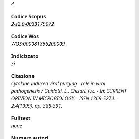
4
Codice Scopus
2-s2.0-0033179072
Codice Wos
WOS:000081866200009
Indicizzato
Sì
Citazione
Cytokine-induced viral purging - role in viral
pathogenesis / Guidotti, L., Chisari, F.v.. - In: CURRENT
OPINION IN MICROBIOLOGY. - ISSN 1369-5274. -
2:4(1999), pp. 388-391.
Fulltext
none
Numero autori