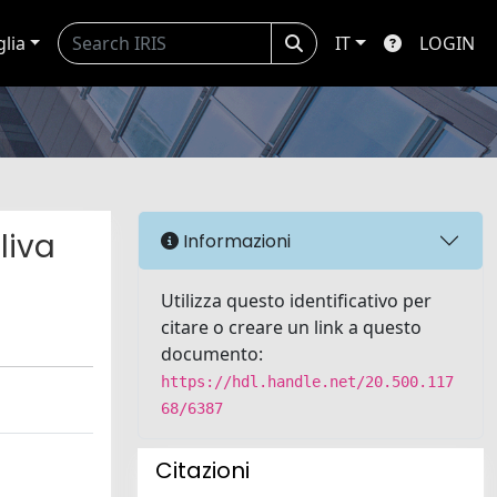
glia
IT
LOGIN
liva
Informazioni
Utilizza questo identificativo per
citare o creare un link a questo
documento:
https://hdl.handle.net/20.500.117
68/6387
Citazioni