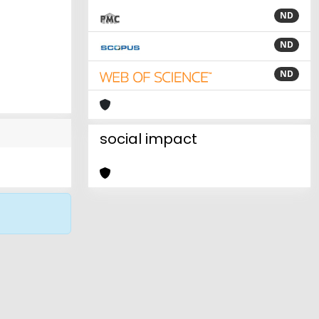
ND
ND
ND
social impact