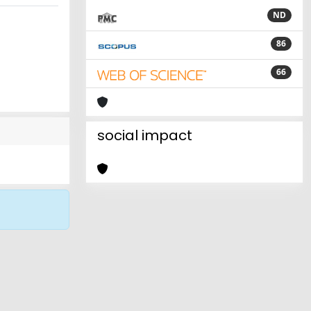
ND
86
66
social impact