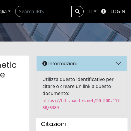
glia
IT
LOGIN
etic
Informazioni
he
Utilizza questo identificativo per
citare o creare un link a questo
documento:
https://hdl.handle.net/20.500.117
68/6389
Citazioni