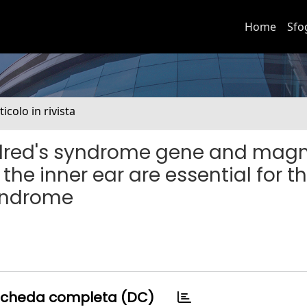
Home
Sfo
ticolo in rivista
ndred's syndrome gene and magn
he inner ear are essential for t
syndrome
cheda completa (DC)