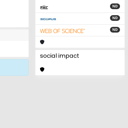
ND
ND
ND
social impact