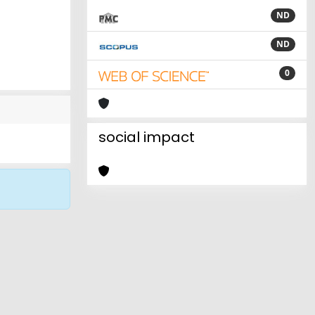
ND
ND
0
social impact