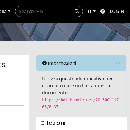
glia
IT
LOGIN
ts
Informazioni
Utilizza questo identificativo per
citare o creare un link a questo
documento:
https://hdl.handle.net/20.500.117
68/6437
Citazioni