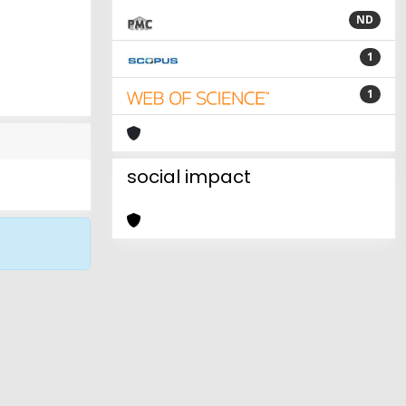
ND
1
1
social impact