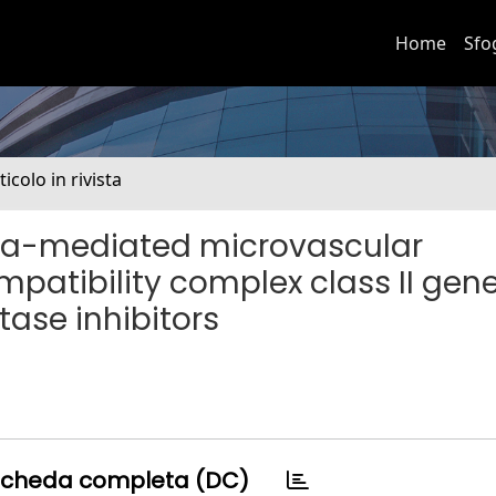
Home
Sfo
ticolo in rivista
mma-mediated microvascular
mpatibility complex class II gen
ase inhibitors
cheda completa (DC)