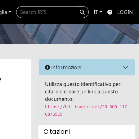
glia
IT
LOGIN
Informazioni
e
Utilizza questo identificativo per
citare o creare un link a questo
documento:
https://hdl.handle.net/20.500.117
68/6519
Citazioni