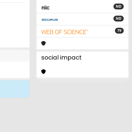
ND
ND
79
social impact