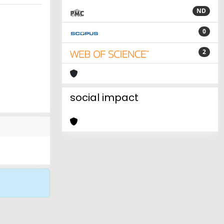
ND
0
2
social impact