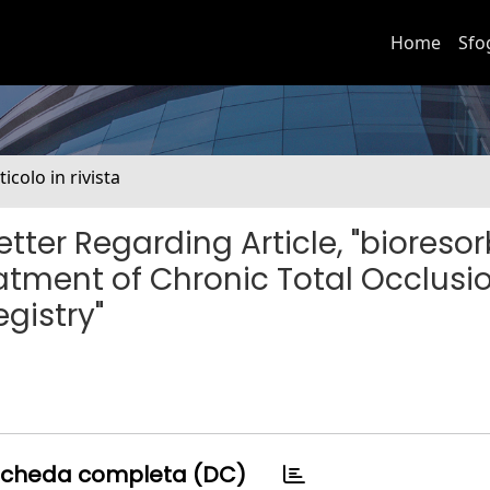
Home
Sfo
ticolo in rivista
tter Regarding Article, "bioreso
atment of Chronic Total Occlusio
egistry"
cheda completa (DC)