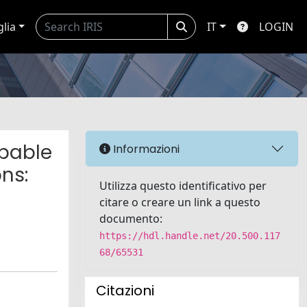
glia
IT
LOGIN
rbable
Informazioni
ns:
Utilizza questo identificativo per
citare o creare un link a questo
documento:
https://hdl.handle.net/20.500.117
68/65531
Citazioni