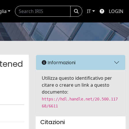
glia
IT
LOGIN
htened
Informazioni
Utilizza questo identificativo per
citare o creare un link a questo
documento:
https://hdl.handle.net/20.500.117
68/6611
Citazioni