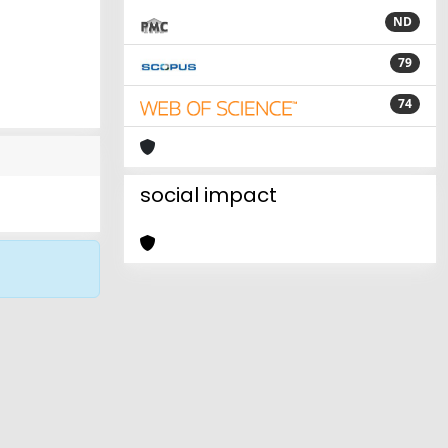
ND
79
74
social impact