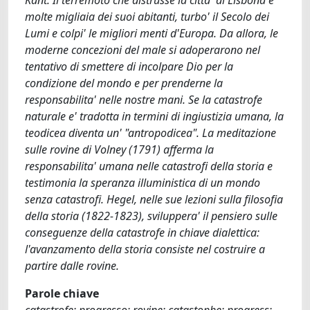
Kant. Il terremoto che distrusse la citta' di Lisbona e
molte migliaia dei suoi abitanti, turbo' il Secolo dei
Lumi e colpi' le migliori menti d'Europa. Da allora, le
moderne concezioni del male si adoperarono nel
tentativo di smettere di incolpare Dio per la
condizione del mondo e per prenderne la
responsabilita' nelle nostre mani. Se la catastrofe
naturale e' tradotta in termini di ingiustizia umana, la
teodicea diventa un' "antropodicea". La meditazione
sulle rovine di Volney (1791) afferma la
responsabilita' umana nelle catastrofi della storia e
testimonia la speranza illuministica di un mondo
senza catastrofi. Hegel, nelle sue lezioni sulla filosofia
della storia (1822-1823), sviluppera' il pensiero sulle
conseguenze della catastrofe in chiave dialettica:
l'avanzamento della storia consiste nel costruire a
partire dalle rovine.
Parole chiave