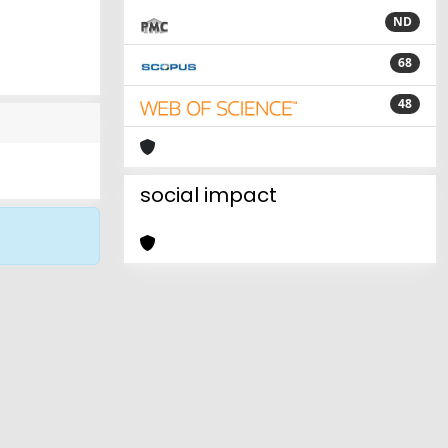
ND
68
48
social impact