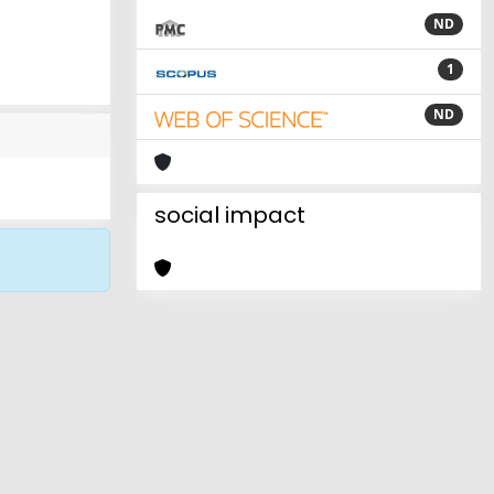
ND
1
ND
social impact