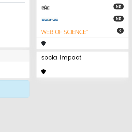
ND
ND
0
social impact