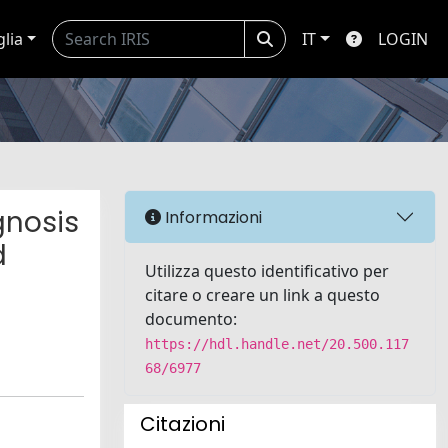
glia
IT
LOGIN
gnosis
Informazioni
d
Utilizza questo identificativo per
citare o creare un link a questo
documento:
https://hdl.handle.net/20.500.117
68/6977
Citazioni