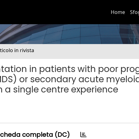
Home
Sfo
ticolo in rivista
tation in patients with poor pro
DS) or secondary acute myeloi
m a single centre experience
cheda completa (DC)