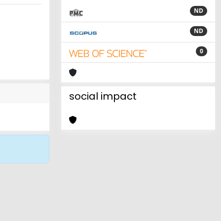
ND
ND
0
social impact