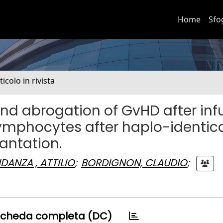
Home
Sfo
ticolo in rivista
nd abrogation of GvHD after inf
ymphocytes after haplo-identic
antation.
DANZA , ATTILIO
;
BORDIGNON, CLAUDIO
;
cheda completa (DC)