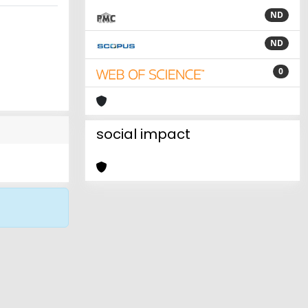
ND
ND
0
social impact