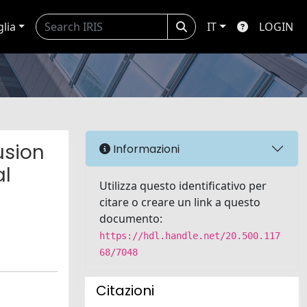
glia
IT
LOGIN
usion
Informazioni
al
Utilizza questo identificativo per
citare o creare un link a questo
documento:
https://hdl.handle.net/20.500.117
68/7048
Citazioni