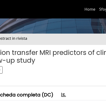
Home
Sfo
stract in rivista
n transfer MRI predictors of cli
ow-up study
cheda completa (DC)