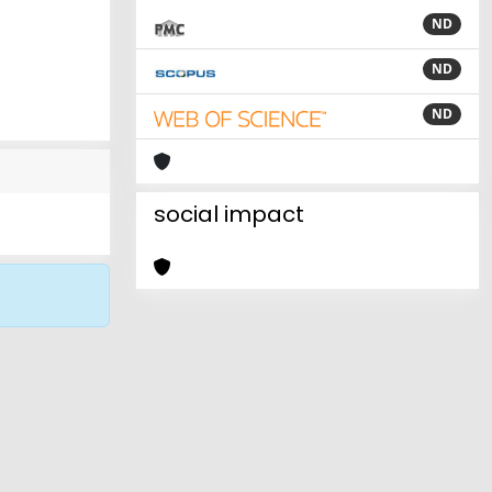
ND
ND
ND
social impact