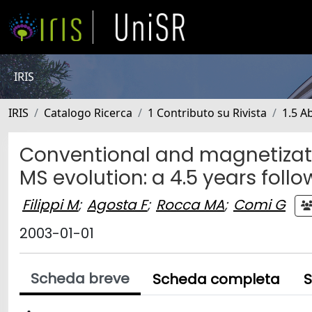
IRIS
IRIS
Catalogo Ricerca
1 Contributo su Rivista
1.5 Ab
Conventional and magnetizatio
MS evolution: a 4.5 years foll
Filippi M
;
Agosta F
;
Rocca MA
;
Comi G
2003-01-01
Scheda breve
Scheda completa
S