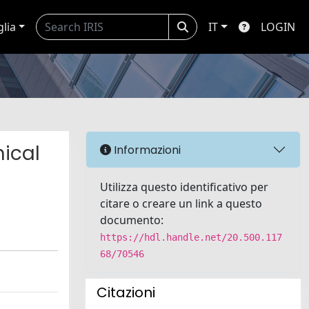
glia
IT
LOGIN
nical
Informazioni
Utilizza questo identificativo per
citare o creare un link a questo
documento:
https://hdl.handle.net/20.500.117
68/70546
Citazioni