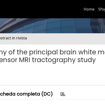
Home
Sfo
stract in rivista
y of the principal brain white m
 tensor MRI tractography study
cheda completa (DC)