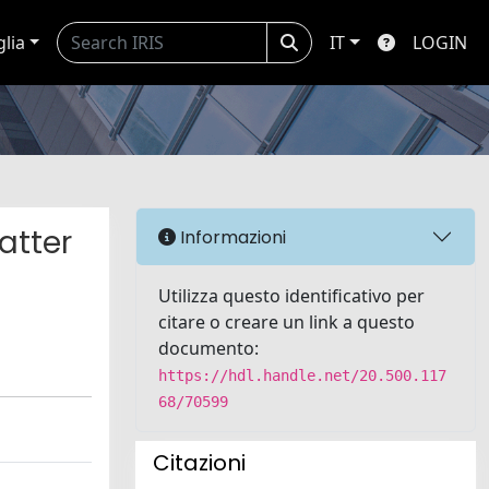
glia
IT
LOGIN
atter
Informazioni
Utilizza questo identificativo per
citare o creare un link a questo
documento:
https://hdl.handle.net/20.500.117
68/70599
Citazioni