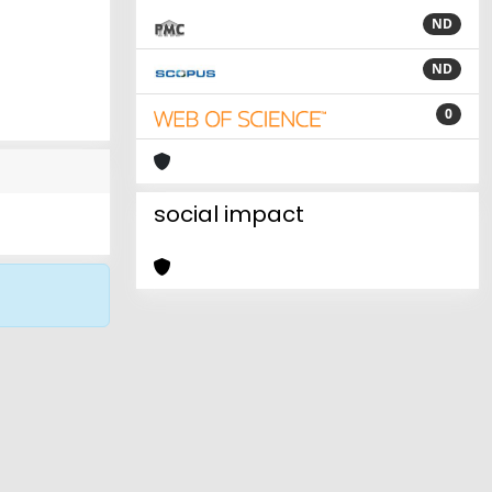
ND
ND
0
social impact