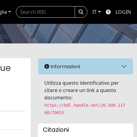
glia
IT
LOGIN
gue
Informazioni
Utilizza questo identificativo per
citare o creare un link a questo
documento:
https://hdl.handle.net/20.500.117
68/70653
Citazioni