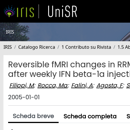
IRIS
IRIS
Catalogo Ricerca
1 Contributo su Rivista
1.5 Ab
Reversible fMRI changes in RR
after weekly IFN beta-1a inject
Filippi, M
;
Rocca, Ma
;
Falini, A
;
Agosta, F
;
S
2005-01-01
Scheda breve
Scheda completa
S