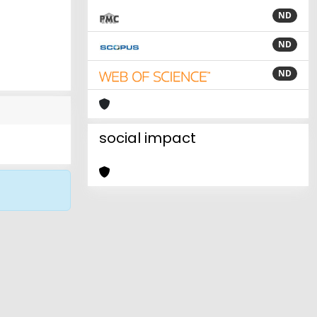
ND
ND
ND
social impact