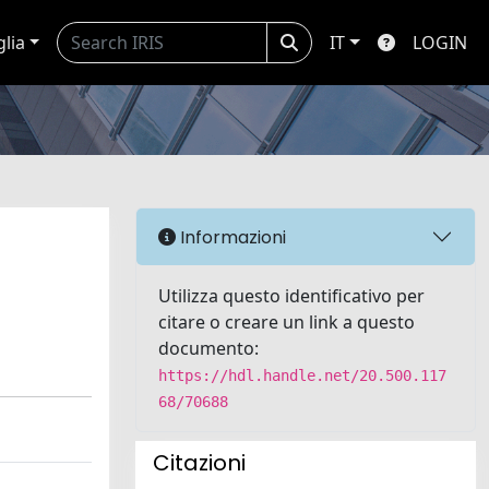
glia
IT
LOGIN
Informazioni
Utilizza questo identificativo per
citare o creare un link a questo
documento:
https://hdl.handle.net/20.500.117
68/70688
Citazioni