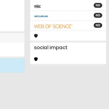
ND
ND
ND
social impact