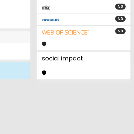
ND
ND
ND
social impact