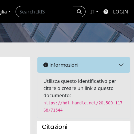
glia
IT
LOGIN
Informazioni
Utilizza questo identificativo per
citare o creare un link a questo
documento:
https://hdl.handle.net/20.500.117
68/71544
Citazioni