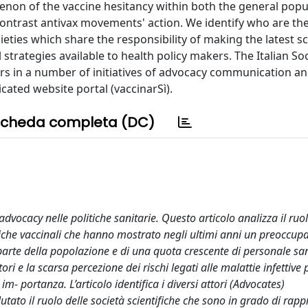
non of the vaccine hesitancy within both the general popu
 contrast antivax movements' action. We identify who are th
cieties which share the responsibility of making the latest sc
strategies available to health policy makers. The Italian Soc
ars in a number of initiatives of advocacy communication a
cated website portal (vaccinarSì).
cheda completa (DC)
dvocacy nelle politiche sanitarie. Questo articolo analizza il ruo
litiche vaccinali che hanno mostrato negli ultimi anni un preoccup
 parte della popolazione e di una quota crescente di personale san
ori e la scarsa percezione dei rischi legati alle malattie infettive 
m- portanza. L’articolo identifica i diversi attori (Advocates)
utato il ruolo delle società scientifiche che sono in grado di rap