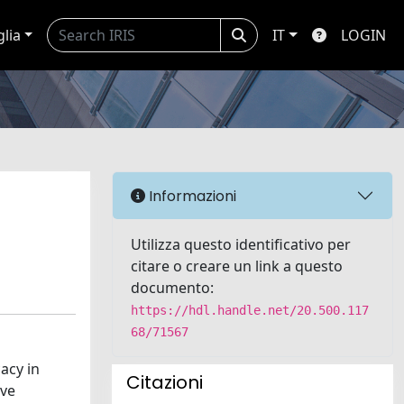
glia
IT
LOGIN
Informazioni
Utilizza questo identificativo per
citare o creare un link a questo
documento:
https://hdl.handle.net/20.500.117
68/71567
acy in
Citazioni
ive