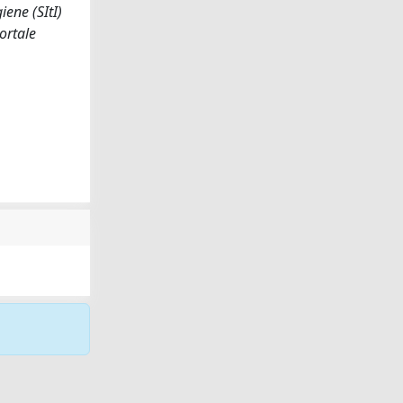
giene (SItI)
ortale