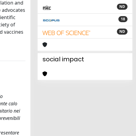
lation and
ND
e advocates
ientific
18
iety of
nd vaccines
ND
social impact
lo
ante calo
itario nei
prevenibili
presentare