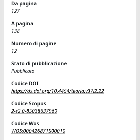
Da pagina
127
A pagina
138
Numero di pagine
12
Stato di pubblicazione
Pubblicato
Codice DOI
https://dx.doi.org/10.4454/teoria.v37i2.22
Codice Scopus
2-s2.0-85038637960
Codice Wos
WOS:000426871500010