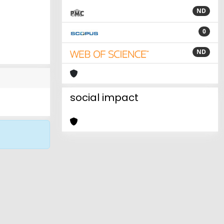
ND
0
ND
social impact