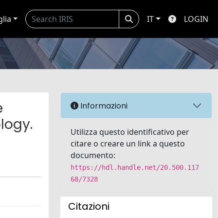
glia
IT
LOGIN
e
Informazioni
logy.
Utilizza questo identificativo per
citare o creare un link a questo
documento:
https://hdl.handle.net/20.500.117
68/7328
Citazioni