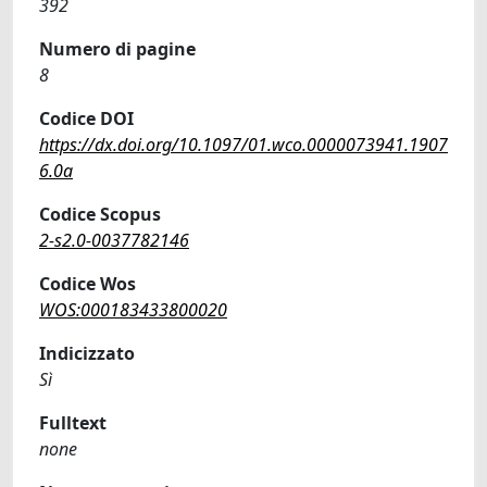
392
Numero di pagine
8
Codice DOI
https://dx.doi.org/10.1097/01.wco.0000073941.1907
6.0a
Codice Scopus
2-s2.0-0037782146
Codice Wos
WOS:000183433800020
Indicizzato
Sì
Fulltext
none