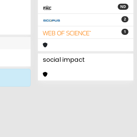
ND
2
1
social impact