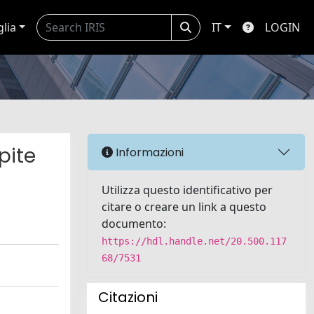
glia
IT
LOGIN
pite
Informazioni
Utilizza questo identificativo per
citare o creare un link a questo
documento:
https://hdl.handle.net/20.500.117
68/7531
Citazioni