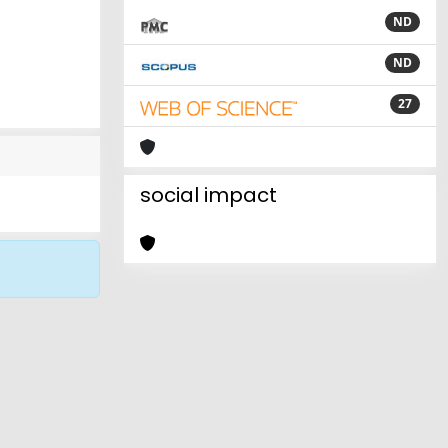
ND
ND
27
social impact