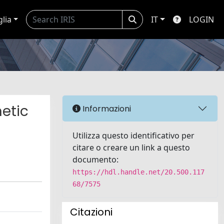
glia
IT
LOGIN
netic
Informazioni
Utilizza questo identificativo per
citare o creare un link a questo
documento:
https://hdl.handle.net/20.500.117
68/7575
Citazioni