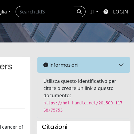
glia
IT
LOGIN
ers
Informazioni
Utilizza questo identificativo per
citare o creare un link a questo
documento:
https://hdl.handle.net/20.500.117
68/75753
Citazioni
l cancer of