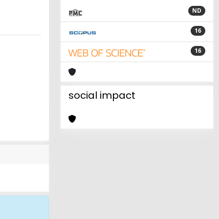
ND
16
16
social impact