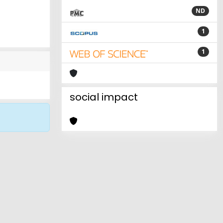
ND
1
1
social impact