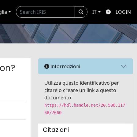
glia
IT
LOGIN
ion?
Informazioni
Utilizza questo identificativo per
citare o creare un link a questo
documento:
https://hdl.handle.net/20.500.117
68/7660
Citazioni