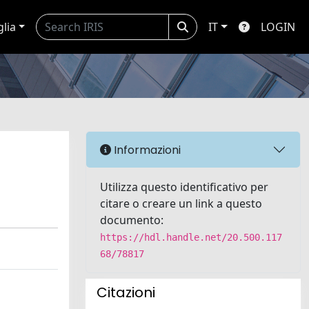
glia
IT
LOGIN
Informazioni
Utilizza questo identificativo per
citare o creare un link a questo
documento:
https://hdl.handle.net/20.500.117
68/78817
Citazioni