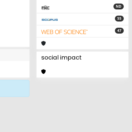
ND
55
47
social impact