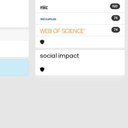
ND
76
74
social impact