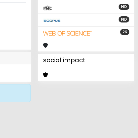
ND
ND
26
social impact