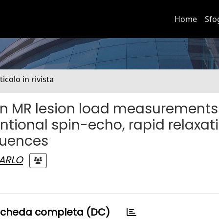
Home
Sfo
ticolo in rivista
ain MR lesion load measurements
ntional spin-echo, rapid relaxat
quences
CARLO
cheda completa (DC)