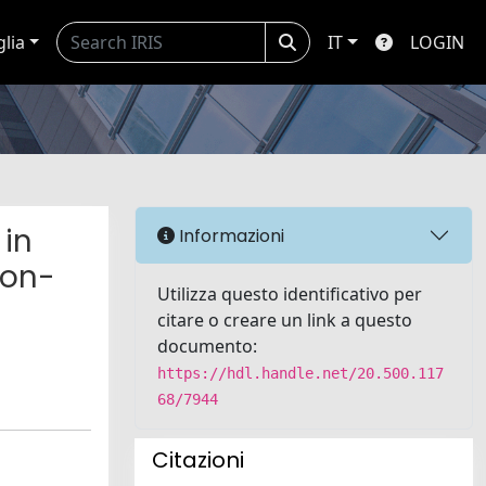
glia
IT
LOGIN
 in
Informazioni
ion-
Utilizza questo identificativo per
citare o creare un link a questo
documento:
https://hdl.handle.net/20.500.117
68/7944
Citazioni