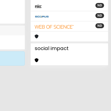
ND
ND
ND
social impact