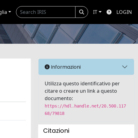
glia
IT
LOGIN
Informazioni
Utilizza questo identificativo per
citare o creare un link a questo
documento:
https://hdl.handle.net/20.500.117
68/79818
Citazioni