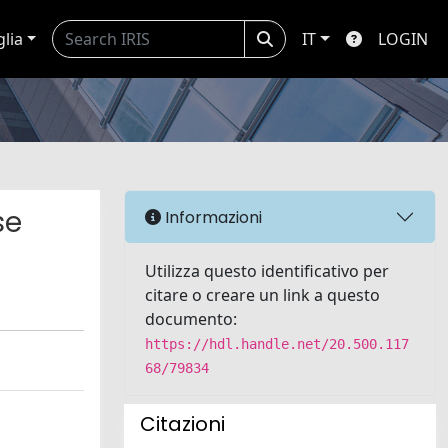
glia
IT
LOGIN
se
Informazioni
Utilizza questo identificativo per
citare o creare un link a questo
documento:
https://hdl.handle.net/20.500.117
68/79834
Citazioni