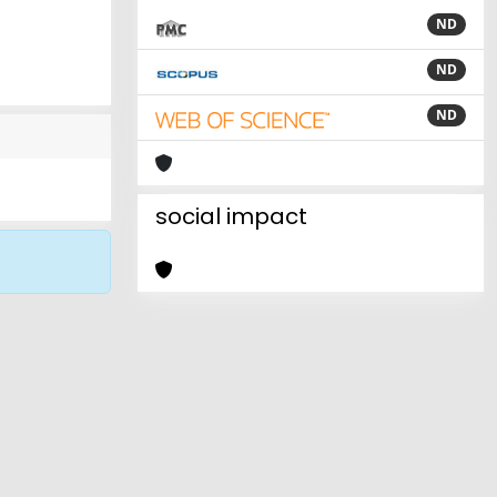
ND
ND
ND
social impact