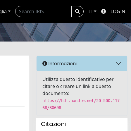
glia
IT
LOGIN
Informazioni
Utilizza questo identificativo per
citare o creare un link a questo
documento:
https://hdl.handle.net/20.500.117
68/80698
Citazioni