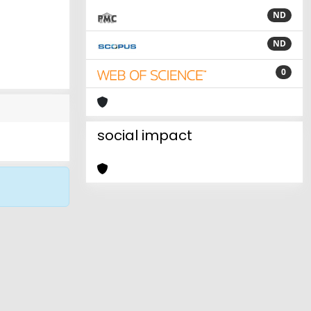
ND
ND
0
social impact