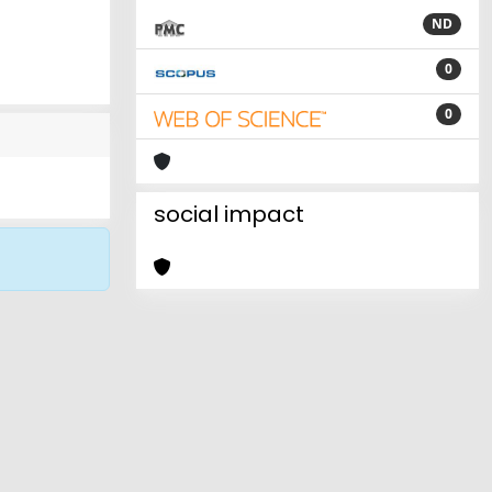
ND
0
0
social impact