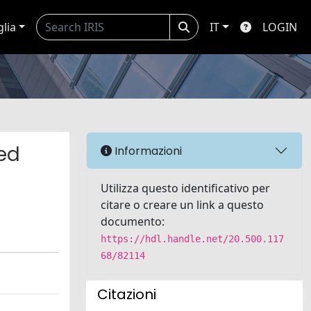
glia
IT
LOGIN
led
Informazioni
Utilizza questo identificativo per
citare o creare un link a questo
documento:
https://hdl.handle.net/20.500.117
68/82114
Citazioni