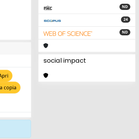
ND
24
ND
social impact
Apri
a copia